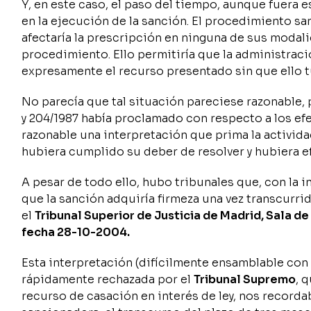
Y, en este caso, el paso del tiempo, aunque fuera e
en la ejecución de la sanción. El procedimiento sa
afectaría la prescripción en ninguna de sus modalid
procedimiento. Ello permitiría que la administrac
expresamente el recurso presentado sin que ello t
No parecía que tal situación pareciese razonable,
y 204/1987 había proclamado con respecto a los efe
razonable una interpretación que prima la activid
hubiera cumplido su deber de resolver y hubiera ef
A pesar de todo ello, hubo tribunales que, con la i
que la sanción adquiría firmeza una vez transcurrid
el
Tribunal Superior de Justicia de Madrid, Sala d
fecha 28-10-2004.
Esta interpretación (difícilmente ensamblable con 
rápidamente rechazada por el
Tribunal Supremo
, 
recurso de casación en interés de ley, nos record