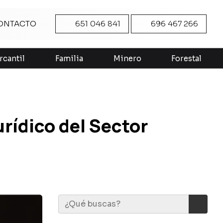
ONTACTO
651 046 841
696 467 266
rcantil
Familia
Minero
Forestal
rídico del Sector