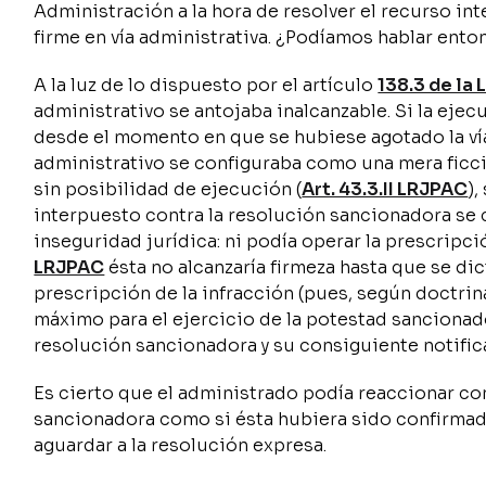
Administración a la hora de resolver el recurso i
firme en vía administrativa. ¿Podíamos hablar ent
A la luz de lo dispuesto por el artículo
138.3 de la
administrativo se antojaba inalcanzable. Si la eje
desde el momento en que se hubiese agotado la vía
administrativo se configuraba como una mera ficció
sin posibilidad de ejecución (
Art. 43.3.II LRJPAC
),
interpuesto contra la resolución sancionadora se 
inseguridad jurídica: ni podía operar la prescripció
LRJPAC
ésta no alcanzaría firmeza hasta que se di
prescripción de la infracción (pues, según doctrin
máximo para el ejercicio de la potestad sancionado
resolución sancionadora y su consiguiente notifica
Es cierto que el administrado podía reaccionar con
sancionadora como si ésta hubiera sido confirmad
aguardar a la resolución expresa.