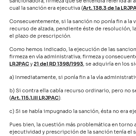
sancionadora, firmeza que se entendía referida al 
cual la sanción era ejecutiva (
Art. 138.3 de la LRJP
Consecuentemente, si la sanción no ponía fin a la v
recurso de alzada, pendiente éste de resolución, l
el plazo de prescripción.
Como hemos indicado, la ejecución de las sancion
firmeza en vía administrativa; firmeza y consecuen
LRJPAC
y
21 del RD 1398/1993
, se adquiría en los 
a) Inmediatamente, si ponía fin a la vía administrati
b) Si contra ella cabía recurso ordinario, pero no
(
Art. 115.1.III LRJPAC
).
c) Si se había impugnado la sanción, ésta no era e
Pues bien, la cuestión más problemática en torno 
ejecutividad y prescripción de la sanción tenía el 