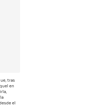
que, tras
aquel en
rla,
la
desde el