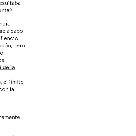
resultaba
unta?
encio
rse a cabo
silencio
cción, pero
so
ca
3 de la
4
, el límite
con la
imamente