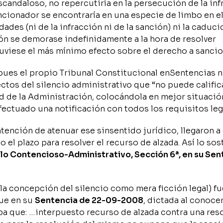
scandaloso, no repercutiría en la persecución de la inf
ncionador se encontraría en una especie de limbo en el
ades (ni de la infracción ni de la sanción) ni la caduci
ión se demorase indefinidamente a la hora de resolver
uviese el más mínimo efecto sobre el derecho a sancio
 pues el propio Tribunal Constitucional enSentencias 
ctos del silencio administrativo que “no puede calific
ad de la Administración, colocándola en mejor situació
ectuado una notificación con todos los requisitos lega
ntención de atenuar ese sinsentido jurídico, llegaron a
o el plazo para resolver el recurso de alzada. Así lo so
e lo Contencioso-Administrativo, Sección 6ª, en su Se
la concepción del silencio como mera ficción legal) f
que en su
Sentencia de 22-09-2008
, dictada al conoce
aba que: …interpuesto recurso de alzada contra una res