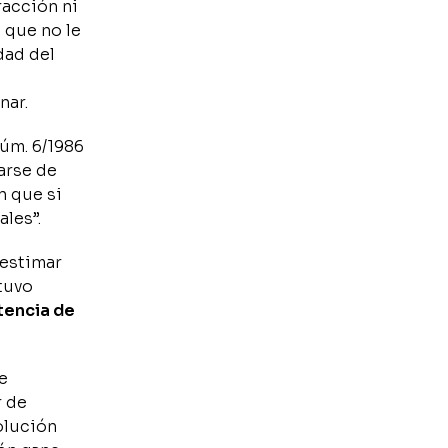
racción ni
 que no le
dad del
nar.
núm. 6/1986
arse de
n que si
les”.
 estimar
stuvo
ntencia de
ue
r de
olución