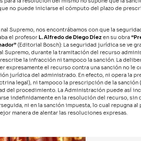
es para la resolución del mismo no supone que la sanc
 que no puede iniciarse el cómputo del plazo de presc
bunal Supremo, nos encontrábamos con que la seguridad
ba el profesor
L. Alfredo de Diego Díez
en su obra
“Pr
nador”
(Editorial Bosch):
La seguridad jurídica se ve g
al Supremo, durante la tramitación del recurso administ
escribe la infracción ni tampoco la sanción. La delibe
ver expresamente el recurso contra una sanción no le 
ón jurídica del administrado. En efecto, ni opera la p
octrina legal), ni tampoco la prescripción de la sanción
cidad del procedimiento. La Administración puede así in
se indefinidamente en la resolución del recurso, sin 
seguida, ni en la sanción impuesta, lo cual repugna al 
mejor manera de alentar las resoluciones expresas.