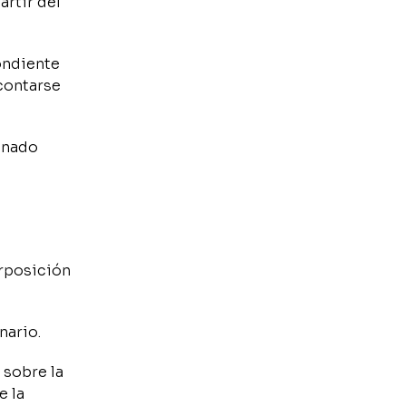
artir del
pondiente
 contarse
anado
erposición
nario.
 sobre la
e la