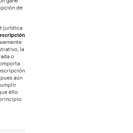
ión gane
ripción de
 jurídica
escripción
ravemente
rativo, la
rada o
comporta
rescripción
 (pues aún
cumplir
que ello
principio