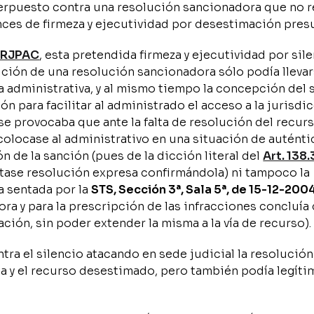
nterpuesto contra una resolución sancionadora que no 
onces de firmeza y ejecutividad por desestimación pres
 LRJPAC
, esta pretendida firmeza y ejecutividad por sil
cución de una resolución sancionadora sólo podía lleva
 administrativa, y al mismo tiempo la concepción del 
n para facilitar al administrado el acceso a la jurisdi
 se provocaba que ante la falta de resolución del recur
colocase al administrativo en una situación de auténti
n de la sanción (pues de la dicción literal del
Art. 138.
ctase resolución expresa confirmándola) ni tampoco la
a sentada por la
STS, Sección 3ª, Sala 5ª, de 15-12-200
ra y para la prescripción de las infracciones concluía 
ción, sin poder extender la misma a la vía de recurso).
tra el silencio atacando en sede judicial la resolución
a y el recurso desestimado, pero también podía legít