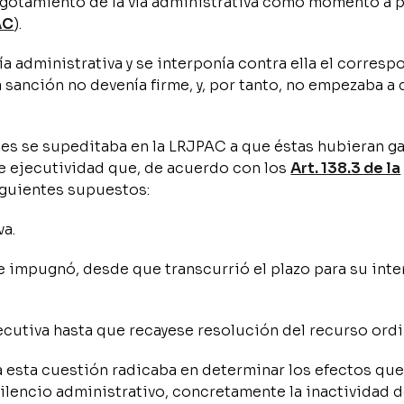
agotamiento de la vía administrativa como momento a p
AC
).
ía administrativa y se interponía contra ella el corres
a sanción no devenía firme, y, por tanto, no empezaba a
es se supeditaba en la LRJPAC a que éstas hubieran g
te ejecutividad que, de acuerdo con los
Art. 138.3 de la
siguientes supuestos:
va.
 se impugnó, desde que transcurrió el plazo para su int
jecutiva hasta que recayese resolución del recurso ordi
a esta cuestión radicaba en determinar los efectos que
silencio administrativo, concretamente la inactividad d