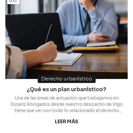
dic
Derecho urbanístico
¿Qué es un plan urbanístico?
Una de las áreas de actuación que trabajamos en
Escariz Abogados desde nuestro despacho de Vigo
tiene que ver con todo lo relacionado el derecho
urbanístico. Y dentro de este concepto
LEER MÁS
encontramos uno que vertebra todo lo que tiene que
ver con la ordenación del territorio: el plan