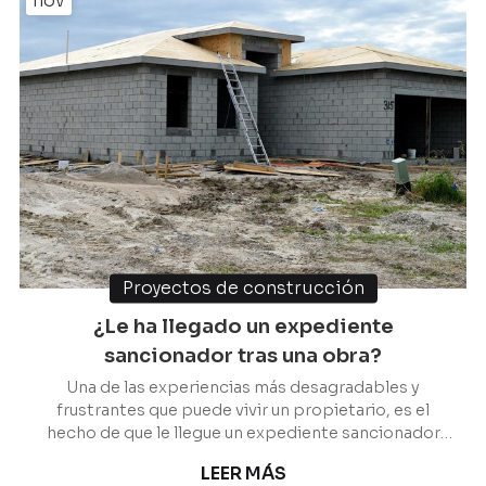
nov
Proyectos de construcción
¿Le ha llegado un expediente
sancionador tras una obra?
Una de las experiencias más desagradables y
frustrantes que puede vivir un propietario, es el
hecho de que le llegue un expediente sancionador
tras haber realizado una obra, ya sea vivienda nueva,
LEER MÁS
una reforma integral, una rehabilitación, etcétera.