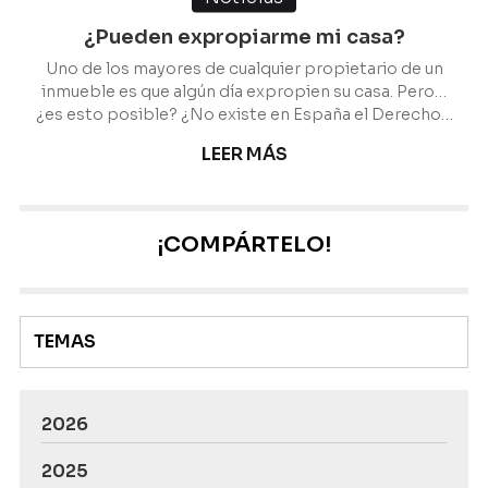
¿Pueden expropiarme mi casa?
Uno de los mayores de cualquier propietario de un
inmueble es que algún día expropien su casa. Pero…
¿es esto posible? ¿No existe en España el Derecho a
la Propiedad Privada? Es normal que existan dudas
LEER MÁS
acerca de las expropiaciones en un país como el
nuestro, que aparentemente protege y ampara a
aquellos que deseen ser titulares de una casa,
edificio… No obstante, se puede dar el caso en el
¡COMPÁRTELO!
que una persona se vea obligada a perder su hogar
en contra de su voluntad. Esto es a lo que llamamos
exp...
TEMAS
2026
2025