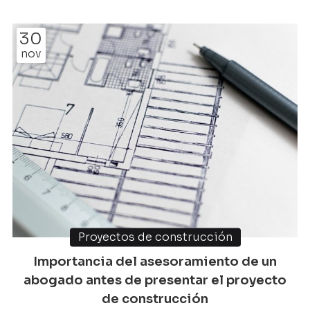
¿Cómo actuar ante una experiencia así? ¿Debemos
derribar lo construido? ¿Hay que pagar una multa?
30
Estas y otras cuestiones serán respondidas en el
nov
presente artículo que hemos preparado desde
Escariz Abogados. Somos un bufete de abogados en
Vigo y un...
Proyectos de construcción
Importancia del asesoramiento de un
abogado antes de presentar el proyecto
de construcción