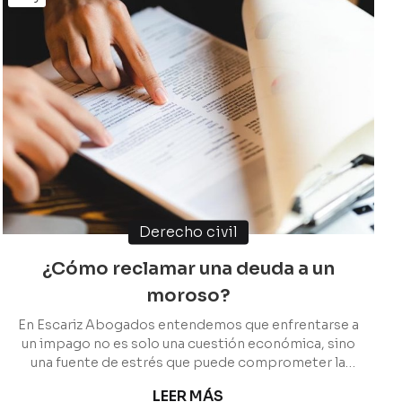
Derecho civil
¿Cómo reclamar una deuda a un
moroso?
En Escariz Abogados entendemos que enfrentarse a
un impago no es solo una cuestión económica, sino
una fuente de estrés que puede comprometer la
viabilidad de su negocio o su tranquilidad personal.
LEER MÁS
Como despacho en Vigo con más de 35 años de