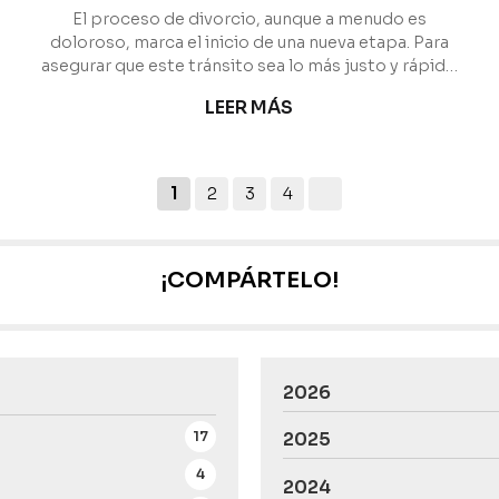
El proceso de divorcio, aunque a menudo es
doloroso, marca el inicio de una nueva etapa. Para
asegurar que este tránsito sea lo más justo y rápido
posible, es crucial evitar ciertas equivocaciones que
LEER MÁS
casi todos solemos cometer. En Escariz Abogados,
como abogados de familia en Vigo, le ayudamos a
identificar y prevenir los errores más frecuentes. Los
7 deslices que pueden complicar su divorcio 1. No
1
2
3
4
ser sincero con su abogado Ocultar información
(financiera, patrimonial o personal) a su aboga...
¡COMPÁRTELO!
2026
17
2025
4
2024