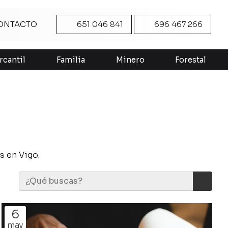
ONTACTO
651 046 841
696 467 266
rcantil
Familia
Minero
Forestal
s en Vigo.
6
may