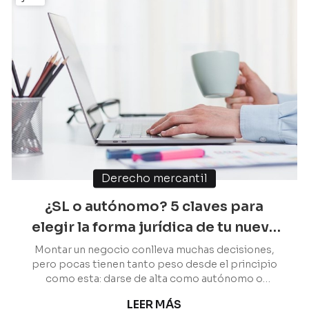
Derecho mercantil
¿SL o autónomo? 5 claves para
elegir la forma jurídica de tu nueva
empresa
Montar un negocio conlleva muchas decisiones,
pero pocas tienen tanto peso desde el principio
como esta: darse de alta como autónomo o
constituir una Sociedad Limitada (SL).
LEER MÁS
Aparentemente pueden existir razones cerradas