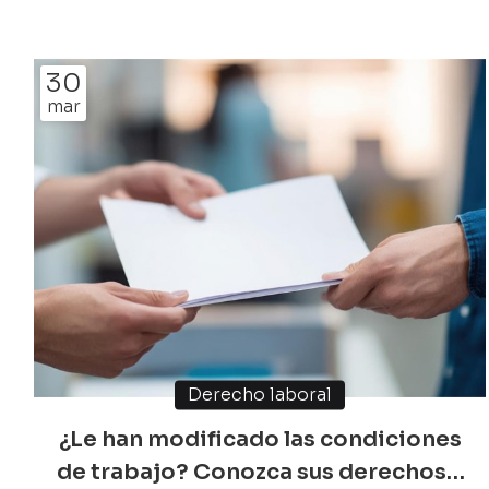
que la seguridad jurídica es la base de cualquier
proyecto inmobiliario exitoso. Obtener la
autorización administrativa pertinente no es solo un
30
trámite, sino la garantía de que su inversión cumple
mar
con la normativa vigente. ¿Qué es una licencia
urbanística y por q...
Derecho laboral
¿Le han modificado las condiciones
de trabajo? Conozca sus derechos y