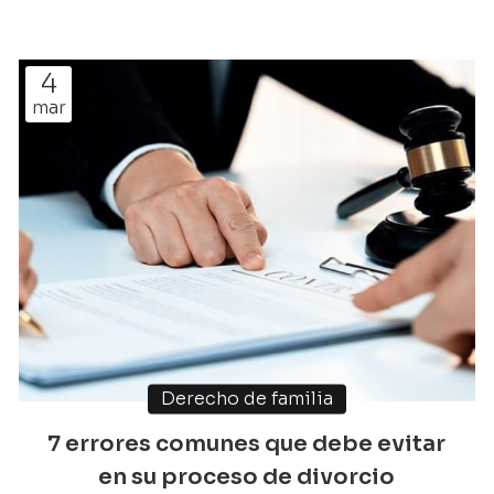
para quedarse con una de las dos, pero, tal y como le
vamos a demostrar en este nuevo artículo de Escariz
Abogados, sus especialistas en derecho mercantil
4
en Vigo, hay 5 elementos muy concretos que le
mar
harán tomar un camino u otro. ¡Tome buena nota! 1.
La responsabilidad patrimon...
Derecho de familia
7 errores comunes que debe evitar
en su proceso de divorcio