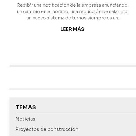
opciones
Recibir una notificación de la empresa anunciando
un cambio en el horario, una reducción de salario o
un nuevo sistema de turnos siempre es un
quebradero de cabeza. En muchas ocasiones, estas
LEER MÁS
decisiones se presentan como definitivas,
obligando al empleado a una adaptación forzosa
que altera su conciliación familiar o su estabilidad
económica. Sin embargo, la legislación protege al
trabajador frente a las modificaciones arbitrarias. Si
se está enfrentando a esta situación, desde Escariz
Abogados,...
TEMAS
Noticias
Proyectos de construcción