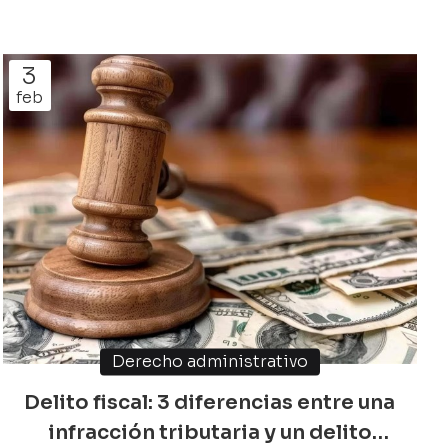
experiencia, nuestro despacho se ha consolidado
como un referente en la defensa de los intereses de
particulares y empresas. Sin más dilación, a
3
continuación le detallamos la hoja de ruta legal que
feb
seguimos para garantizar la recuperación de lo que
legítima...
Derecho administrativo
Delito fiscal: 3 diferencias entre una
infracción tributaria y un delito