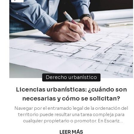
Derecho urbanístico
Licencias urbanísticas: ¿cuándo son
necesarias y cómo se solicitan?
Navegar por el entramado legal de la ordenación del
territorio puede resultar una tarea compleja para
cualquier propietario o promotor. En Escariz
Abogados, despacho de abogados en Vigo
LEER MÁS
especializado en derecho urbanístico, entendemos