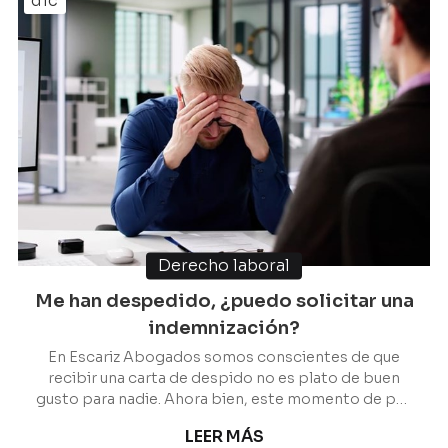
dic
Derecho laboral
Me han despedido, ¿puedo solicitar una
indemnización?
En Escariz Abogados somos conscientes de que
recibir una carta de despido no es plato de buen
gusto para nadie. Ahora bien, este momento de por
sí triste puede ir acompañado de una gran sensación
LEER MÁS
de incertidumbre e incluso de injusticia si sentimos