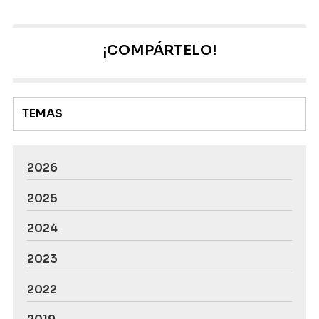
que hemos sido despedidos de forma
improcedente o que nos corresponde una
indemnización que no hemos recibido. Si quiere
¡COMPÁRTELO!
saber si tiene derecho a solicitar una indemnización,
siga leyendo este artículo que le traemos desde
nuestro bufete de abogados ...
TEMAS
2026
2025
2024
2023
2022