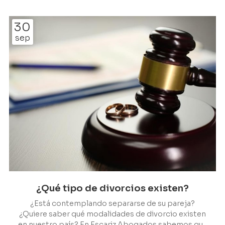
cónyuges hayan pactado un régimen económico
matrimonial diferente en capitulaciones
30
matrimoniales. ¿Quiere saber más sobre su
sep
funcionamiento? A continuación, los abogados de
familia que formamos Escariz Abogados le
contamos más al respecto. ¿En qué consi...
¿Qué tipo de divorcios existen?
¿Está contemplando separarse de su pareja?
¿Quiere saber qué modalidades de divorcio existen
en nuestro país? En Escariz Abogados sabemos que