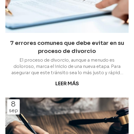
7 errores comunes que debe evitar en su
proceso de divorcio
El proceso de divorcio, aunque a menudo es
doloroso, marca el inicio de una nueva etapa. Para
asegurar que este tránsito sea lo más justo y rápido
posible, es crucial evitar ciertas equivocaciones que
LEER MÁS
casi todos solemos cometer. En Escariz Abogados,
como abogados de familia en Vigo, le ayudamos a
identificar y prevenir los errores más frecuentes. Los
8
7 deslices que pueden complicar su divorcio 1. No
sep
ser sincero con su abogado Ocultar información
(financiera, patrimonial o personal) a su aboga...