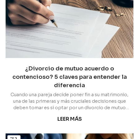
¿Divorcio de mutuo acuerdo o
contencioso? 5 claves para entender la
diferencia
Cuando una pareja decide poner fin a su matrimonio,
una de las primeras y más cruciales decisiones que
deben tomar es si optar por un divorcio de mutuo
acuerdo o un divorcio contencioso. Esta elección no
LEER MÁS
solo determinará el proceso legal, sino que también
influirá significativamente en el tiempo, el coste y el
impacto emocional para todas las partes