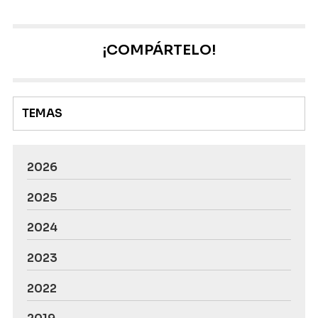
hasta nuestro artículo? En el caso de que su empresa
no le esté pagando el salario, hay un procedimiento
concreto y muy marcado de actuación, que pasamos
¡COMPÁRTELO!
a explicarle ahora mismo desde Escariz Abogados,
su despacho especializado en derecho laboral ...
TEMAS
2026
2025
2024
2023
2022