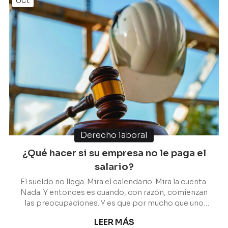
oct
Derecho laboral
¿Qué hacer si su empresa no le paga el
salario?
El sueldo no llega. Mira el calendario. Mira la cuenta.
Nada. Y entonces es cuando, con razón, comienzan
las preocupaciones. Y es que por mucho que uno
quiera tener paciencia, las facturas no esperan. ¿Es
LEER MÁS
este precisamente el problema que le ha traído