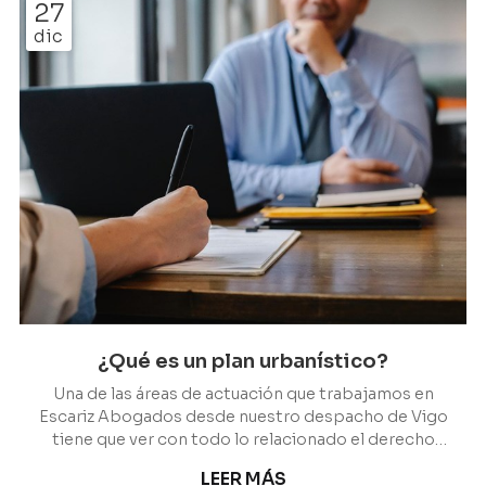
27
perfección. El primer requisito necesario para que
dic
todo marche bien es tener todos los permisos
necesarios para legalizar la obra y no tener
problemas cuando esté...
¿Qué es un plan urbanístico?
Una de las áreas de actuación que trabajamos en
Escariz Abogados desde nuestro despacho de Vigo
tiene que ver con todo lo relacionado el derecho
urbanístico. Y dentro de este concepto
LEER MÁS
encontramos uno que vertebra todo lo que tiene que