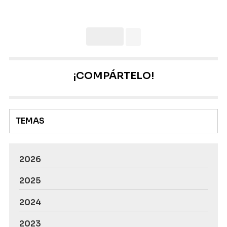
ver con la ordenación del territorio: el plan
urbanístico. En esencia, un plan urbanístico es un
documento en el que queda plasmado cómo se van a
gestionar los espacios de un territorio y sirve para
clasificar el suelo. ¿Y cuál es la utilidad de un plan
urbanís...
¡COMPÁRTELO!
TEMAS
2026
2025
2024
2023