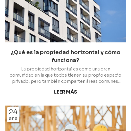
¿Qué es la propiedad horizontal y cómo
funciona?
La propiedad horizontal es como una gran
comunidad en la que todos tienen su propio espacio
privado, pero también comparten áreas comunes.
Es una forma inteligente y conveniente de vivir
LEER MÁS
juntos en edificios o conjuntos residenciales sin
perder su propia independencia. En esta entrada, le
explicamos qué es y cómo funciona, y además le
24
presentamos los servicios legales de Escariz
ene
Abogados en Vigo, expertos en derecho
urbanístico, como una de nuestras áreas jurídicas de
actuación. ¿Qué es la propi...