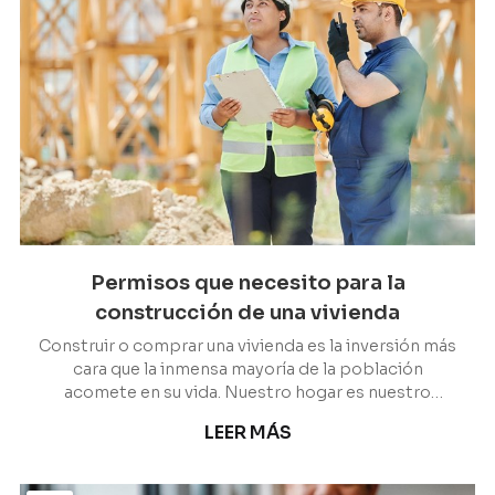
Permisos que necesito para la
construcción de una vivienda
Construir o comprar una vivienda es la inversión más
cara que la inmensa mayoría de la población
acomete en su vida. Nuestro hogar es nuestro
refugio, el de nuestros seres queridos y también el
LEER MÁS
de nuestros objetos más preciados. Es por ello que
cuando decidimos construir de cero nuestra casa,
queremos asegurarnos de que todo salga a la