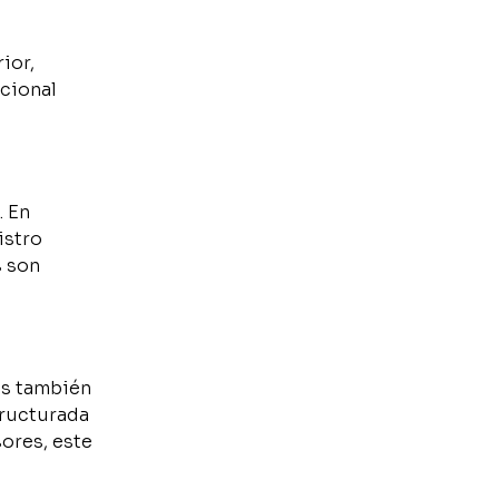
ior,
cional
. En
istro
s son
as también
tructurada
sores, este