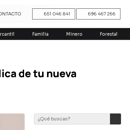
ONTACTO
651 046 841
696 467 266
rcantil
Familia
Minero
Forestal
dica de tu nueva