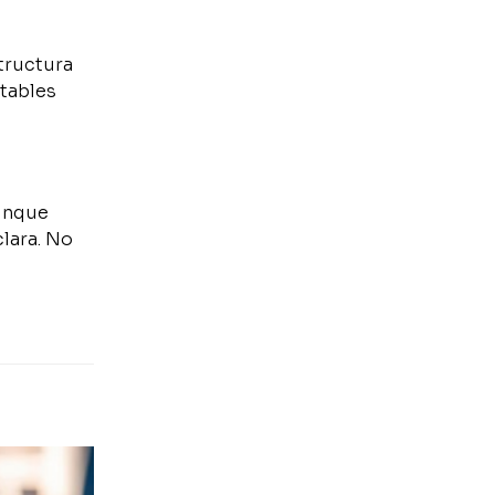
structura
stables
aunque
clara. No