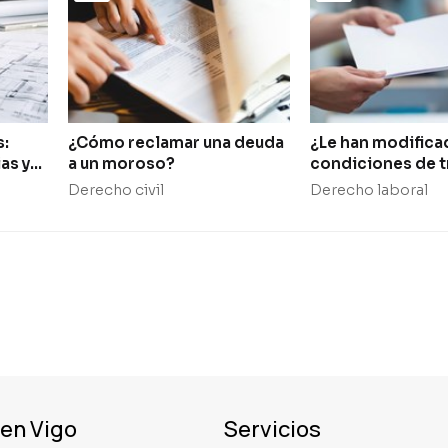
s:
¿Cómo reclamar una deuda
¿Le han modifica
as y
a un moroso?
condiciones de 
Conozca sus der
Derecho civil
Derecho laboral
opciones
 en Vigo
Servicios