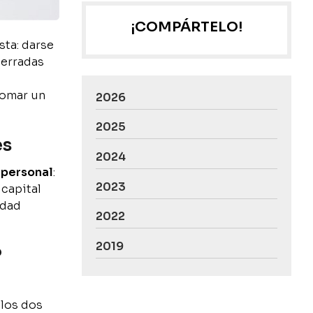
¡COMPÁRTELO!
sta: darse
cerradas
z
tomar un
2026
2025
es
2024
 personal
:
2023
 capital
idad
2022
2019
?
 los dos