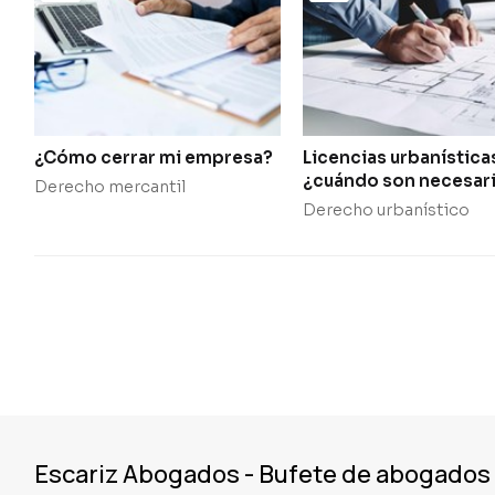
¿Cómo cerrar mi empresa?
Licencias urbanística
¿cuándo son necesari
Derecho mercantil
cómo se solicitan?
Derecho urbanístico
Escariz Abogados - Bufete de abogados