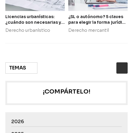
Licencias urbanísticas:
¿SL o autónomo? 5 claves
¿cuándo son necesarias y
para elegir la forma jurídica
cómo se solicitan?
de tu nueva empresa
Derecho urbanístico
Derecho mercantil
TEMAS
¡COMPÁRTELO!
2026