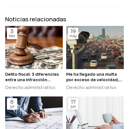
Noticias relacionadas
3
19
feb
may
Delito fiscal: 3 diferencias
Me ha llegado una multa
entre una infracción
por exceso de velocidad,
tributaria y un delito penal
¿puedo recurrirla?
Derecho administrativo
Derecho administrativo
8
17
jul
jun