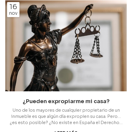
toda clase de clientes en diferentes áreas del
16
derecho, siendo todo lo relacionado con derecho
nov
forestal y montes vecinales una de nuestras
especialidades. ¿En qué consiste una comunidad de
montes? Las comunidade...
¿Pueden expropiarme mi casa?
Uno de los mayores de cualquier propietario de un
inmueble es que algún día expropien su casa. Pero…
¿es esto posible? ¿No existe en España el Derecho a
la Propiedad Privada? Es normal que existan dudas