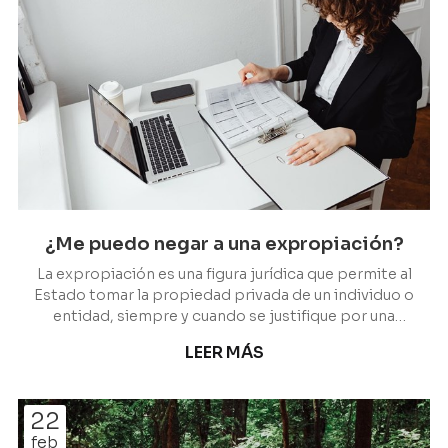
¿Me puedo negar a una expropiación?
La expropiación es una figura jurídica que permite al
Estado tomar la propiedad privada de un individuo o
entidad, siempre y cuando se justifique por una
necesidad pública, social o económica. Sin
LEER MÁS
embargo, es común que los propietarios se
pregunten si pueden negarse a una expropiación. Le
aclaramos todo lo que necesita conocer al respecto
22
de esta cuestión desde Escariz Abogados, donde
feb
encontrará a los mejores profesionales