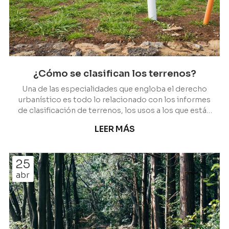
¿Cómo se clasifican los terrenos?
Una de las especialidades que engloba el derecho
urbanístico es todo lo relacionado con los informes
de clasificación de terrenos, los usos a los que están
destinados o las tipologías e intensidades
LEER MÁS
edificatorias, entre otras muchas tareas. En Escariz
Abogados contamos con equipo preparado para
soporte legal a cualquier cliente que precise
25
cualquier cosa relacionada con esta rama del
abr
derecho, en la que lidiamos habitualmente con las
diferentes clasificaciones de los terrenos. ¿Quiere
saber las t...