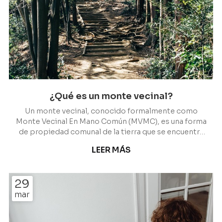
¿Qué es un monte vecinal?
Un monte vecinal, conocido formalmente como
Monte Vecinal En Mano Común (MVMC), es una forma
de propiedad comunal de la tierra que se encuentra
en muchas zonas rurales de España. En el despacho
LEER MÁS
de Escariz Abogados nos dedicamos a todo lo
relacionado con esta figura, contando con varias
décadas de experiencia a nuestras espaldas
29
trabajando en distintas ramas del derecho, como el
mar
urbanístico, forestal o medioambiental, entre otras.
¿A quién pertenece el monte? Como estamos
ubicados en Vigo, en e...